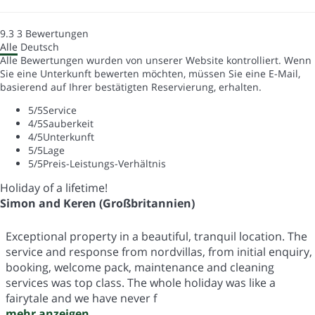
9.3
3
Bewertungen
Alle
Deutsch
Alle Bewertungen wurden von unserer Website kontrolliert. Wenn
Sie eine Unterkunft bewerten möchten, müssen Sie eine E-Mail,
basierend auf Ihrer bestätigten Reservierung, erhalten.
5
/5
Service
4
/5
Sauberkeit
4
/5
Unterkunft
5
/5
Lage
5
/5
Preis-Leistungs-Verhältnis
Holiday of a lifetime!
Simon and Keren (Großbritannien)
Exceptional property in a beautiful, tranquil location. The
service and response from nordvillas, from initial enquiry,
booking, welcome pack, maintenance and cleaning
services was top class. The whole holiday was like a
fairytale and we have never f
mehr anzeigen