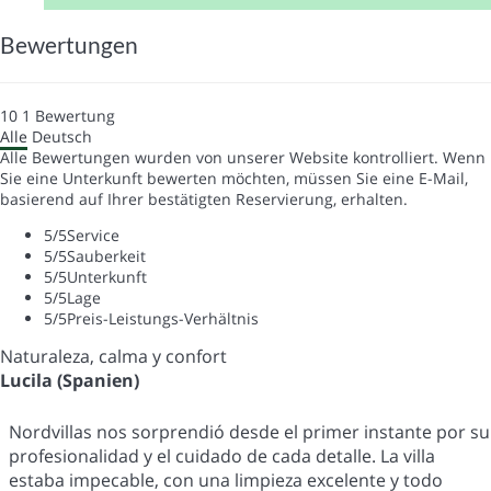
Bewertungen
10
1
Bewertung
Alle
Deutsch
Alle Bewertungen wurden von unserer Website kontrolliert. Wenn
Sie eine Unterkunft bewerten möchten, müssen Sie eine E-Mail,
basierend auf Ihrer bestätigten Reservierung, erhalten.
5
/5
Service
5
/5
Sauberkeit
5
/5
Unterkunft
5
/5
Lage
5
/5
Preis-Leistungs-Verhältnis
Naturaleza, calma y confort
Lucila (Spanien)
Nordvillas nos sorprendió desde el primer instante por su
profesionalidad y el cuidado de cada detalle. La villa
estaba impecable, con una limpieza excelente y todo