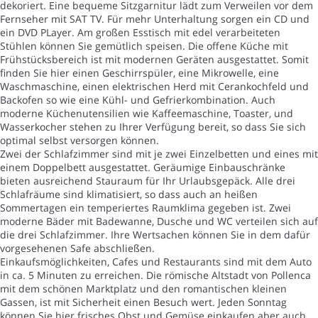
dekoriert. Eine bequeme Sitzgarnitur lädt zum Verweilen vor dem
Fernseher mit SAT TV. Für mehr Unterhaltung sorgen ein CD und
ein DVD PLayer. Am großen Esstisch mit edel verarbeiteten
Stühlen können Sie gemütlich speisen. Die offene Küche mit
Frühstücksbereich ist mit modernen Geräten ausgestattet. Somit
finden Sie hier einen Geschirrspüler, eine Mikrowelle, eine
Waschmaschine, einen elektrischen Herd mit Cerankochfeld und
Backofen so wie eine Kühl- und Gefrierkombination. Auch
moderne Küchenutensilien wie Kaffeemaschine, Toaster, und
Wasserkocher stehen zu Ihrer Verfügung bereit, so dass Sie sich
optimal selbst versorgen können.
Zwei der Schlafzimmer sind mit je zwei Einzelbetten und eines mit
einem Doppelbett ausgestattet. Geräumige Einbauschränke
bieten ausreichend Stauraum für Ihr Urlaubsgepäck. Alle drei
Schlafräume sind klimatisiert, so dass auch an heißen
Sommertagen ein temperiertes Raumklima gegeben ist. Zwei
moderne Bäder mit Badewanne, Dusche und WC verteilen sich auf
die drei Schlafzimmer. Ihre Wertsachen können Sie in dem dafür
vorgesehenen Safe abschließen.
Einkaufsmöglichkeiten, Cafes und Restaurants sind mit dem Auto
in ca. 5 Minuten zu erreichen. Die römische Altstadt von Pollenca
mit dem schönen Marktplatz und den romantischen kleinen
Gassen, ist mit Sicherheit einen Besuch wert. Jeden Sonntag
können Sie hier frisches Obst und Gemüse einkaufen aber auch