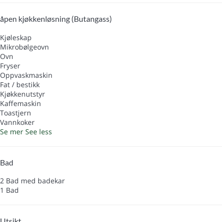
åpen kjøkkenløsning (Butangass)
Kjøleskap
Mikrobølgeovn
Ovn
Fryser
Oppvaskmaskin
Fat / bestikk
Kjøkkenutstyr
Kaffemaskin
Toastjern
Vannkoker
Se mer
See less
Bad
2 Bad med badekar
1 Bad
Utsikt