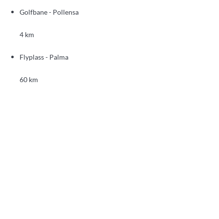
Golfbane - Pollensa
4 km
Flyplass - Palma
60 km