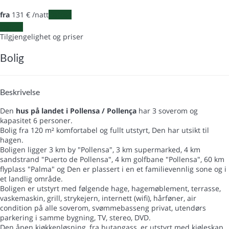
fra
131
€
/natt
Datoer
Datoer
Tilgjengelighet og priser
Bolig
Beskrivelse
Den
hus på landet i Pollensa / Pollença
har 3 soverom og
kapasitet 6 personer.
Bolig fra 120 m² komfortabel og fullt utstyrt, Den har utsikt til
hagen.
Boligen ligger 3 km by "Pollensa", 3 km supermarked, 4 km
sandstrand "Puerto de Pollensa", 4 km golfbane "Pollensa", 60 km
flyplass "Palma" og Den er plassert i en et familievennlig sone og i
et landlig område.
Boligen er utstyrt med følgende hage, hagemøblement, terrasse,
vaskemaskin, grill, strykejern, internett (wifi), hårføner, air
condition på alle soverom, svømmebasseng privat, utendørs
parkering i samme bygning, TV, stereo, DVD.
Den åpen kjøkkenløsning, fra butangass, er utstyrt med kjøleskap,