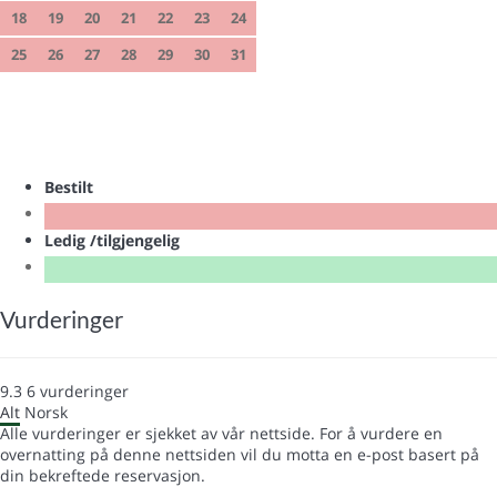
18
19
20
21
22
23
24
25
26
27
28
29
30
31
Bestilt
Ledig /tilgjengelig
Vurderinger
9.3
6
vurderinger
Alt
Norsk
Alle vurderinger er sjekket av vår nettside. For å vurdere en
overnatting på denne nettsiden vil du motta en e-post basert på
din bekreftede reservasjon.