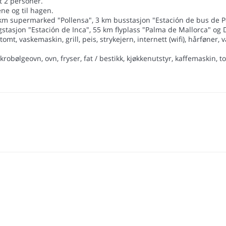
t 2 personer.
ene og til hagen.
3 km supermarked "Pollensa", 3 km busstasjon "Estación de bus de P
stasjon "Estación de Inca", 55 km flyplass "Palma de Mallorca" og D
mt, vaskemaskin, grill, peis, strykejern, internett (wifi), hårføne
obølgeovn, ovn, fryser, fat / bestikk, kjøkkenutstyr, kaffemaskin, t