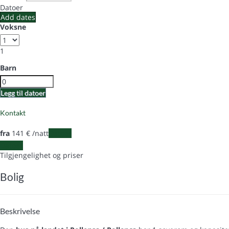
Datoer
Add dates
Voksne
1
Barn
Legg til datoer
Kontakt
fra
141
€
/natt
Datoer
Datoer
Tilgjengelighet og priser
Bolig
Beskrivelse