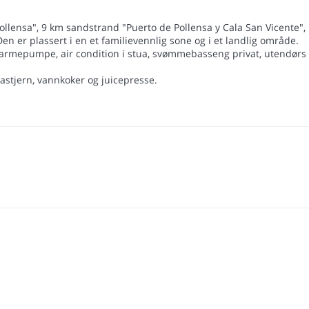
ollensa", 9 km sandstrand "Puerto de Pollensa y Cala San Vicente",
en er plassert i en et familievennlig sone og i et landlig område.
r, varmepumpe, air condition i stua, svømmebasseng privat, utendørs
oastjern, vannkoker og juicepresse.