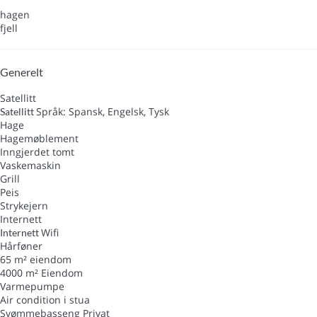
hagen
fjell
Generelt
Satellitt
Språk: Spansk, Engelsk, Tysk
Satellitt
Hage
Hagemøblement
Inngjerdet tomt
Vaskemaskin
Grill
Peis
Strykejern
Internett
Wifi
Internett
Hårføner
65 m² eiendom
4000 m² Eiendom
Varmepumpe
Air condition i stua
Svømmebasseng Privat