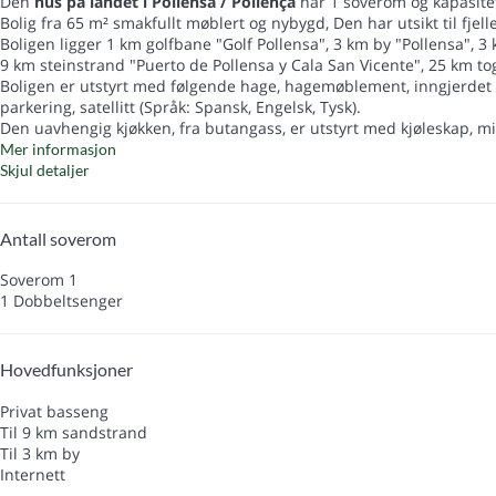
Den
hus på landet i Pollensa / Pollença
har 1 soverom og kapasite
Bolig fra 65 m² smakfullt møblert og nybygd, Den har utsikt til fjell
Boligen ligger 1 km golfbane "Golf Pollensa", 3 km by "Pollensa", 
9 km steinstrand "Puerto de Pollensa y Cala San Vicente", 25 km tog
Boligen er utstyrt med følgende hage, hagemøblement, inngjerdet to
parkering, satellitt (Språk: Spansk, Engelsk, Tysk).
Den uavhengig kjøkken, fra butangass, er utstyrt med kjøleskap, mikr
Mer informasjon
Skjul detaljer
Antall soverom
Soverom 1
1 Dobbeltsenger
Hovedfunksjoner
Privat basseng
Til 9 km sandstrand
Til 3 km by
Internett