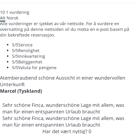
10
1
vurdering
Alt
Norsk
Alle vurderinger er sjekket av vår nettside. For å vurdere en
overnatting på denne nettsiden vil du motta en e-post basert på
din bekreftede reservasjon.
5
/5
Service
5
/5
Renslighet
5
/5
Innkvartering
5
/5
Beliggenhet
5
/5
Valuta for pengene
Atemberaubend schöne Aussicht in einer wundervollen
Unterkunft
Marcel (Tyskland)
Sehr schöne Finca, wunderschöne Lage mit allem, was
man für einen entspannten Urlaub braucht
Sehr schöne Finca, wunderschöne Lage mit allem, was
man für einen entspannten Urlaub braucht
Har det vært nyttig?
0