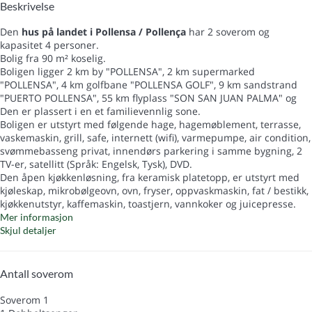
Beskrivelse
Den
hus på landet i Pollensa / Pollença
har 2 soverom og
kapasitet 4 personer.
Bolig fra 90 m² koselig.
Boligen ligger 2 km by "POLLENSA", 2 km supermarked
"POLLENSA", 4 km golfbane "POLLENSA GOLF", 9 km sandstrand
"PUERTO POLLENSA", 55 km flyplass "SON SAN JUAN PALMA" og
Den er plassert i en et familievennlig sone.
Boligen er utstyrt med følgende hage, hagemøblement, terrasse,
vaskemaskin, grill, safe, internett (wifi), varmepumpe, air condition,
svømmebasseng privat, innendørs parkering i samme bygning, 2
TV-er, satellitt (Språk: Engelsk, Tysk), DVD.
Den åpen kjøkkenløsning, fra keramisk platetopp, er utstyrt med
kjøleskap, mikrobølgeovn, ovn, fryser, oppvaskmaskin, fat / bestikk,
kjøkkenutstyr, kaffemaskin, toastjern, vannkoker og juicepresse.
Mer informasjon
Skjul detaljer
Antall soverom
Soverom 1