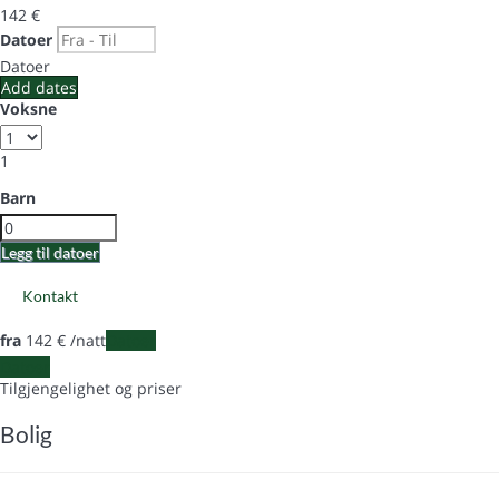
142
€
Datoer
Datoer
Add dates
Voksne
1
Barn
Legg til datoer
Kontakt
fra
142
€
/natt
Datoer
Datoer
Tilgjengelighet og priser
Bolig