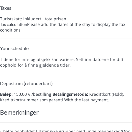
Taxes
Turistskatt: Inkludert i totalprisen
Please add the dates of the stay to display the tax
Tax calculation
conditions
Your schedule
Tidene for inn- og utsjekk kan variere. Sett inn datoene for ditt
opphold for å finne gjeldende tider.
Depositum (refunderbart)
Beløp:
150.00 € /bestilling
Betalingsmetode:
Kredittkort (Hold),
Kredittkortnummer som garanti
With the last payment.
Bemerkninger
- Dette oppholdet tillater ikke grupper med unge mennesker (Opp