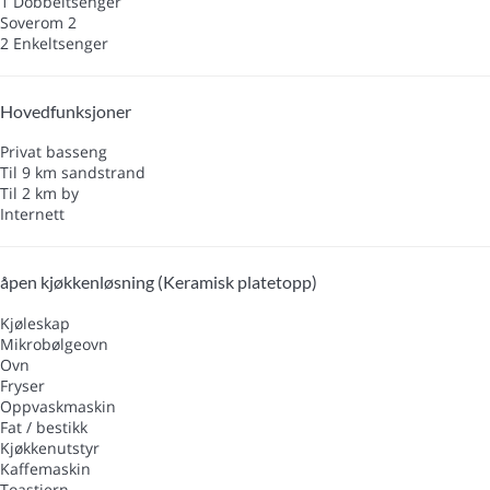
1 Dobbeltsenger
Soverom 2
2 Enkeltsenger
Hovedfunksjoner
Privat basseng
Til 9 km sandstrand
Til 2 km by
Internett
åpen kjøkkenløsning (Keramisk platetopp)
Kjøleskap
Mikrobølgeovn
Ovn
Fryser
Oppvaskmaskin
Fat / bestikk
Kjøkkenutstyr
Kaffemaskin
Toastjern