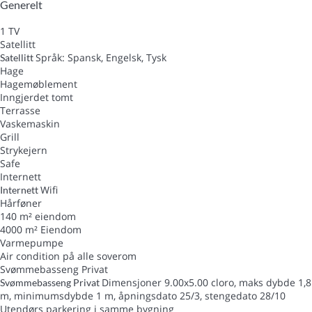
Generelt
1 TV
Satellitt
Språk: Spansk, Engelsk, Tysk
Satellitt
Hage
Hagemøblement
Inngjerdet tomt
Terrasse
Vaskemaskin
Grill
Strykejern
Safe
Internett
Wifi
Internett
Hårføner
140 m² eiendom
4000 m² Eiendom
Varmepumpe
Air condition på alle soverom
Svømmebasseng Privat
Dimensjoner 9.00x5.00 cloro, maks dybde 1,8
Svømmebasseng Privat
m, minimumsdybde 1 m, åpningsdato 25/3, stengedato 28/10
Utendørs parkering i samme bygning