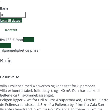
1
Barn
Legg til datoer
Kontakt
fra
133
€
/natt
Datoer
Datoer
Tilgjengelighet og priser
Bolig
Beskrivelse
Villa i Pollensa med 4 soverom og kapasitet for 8 personer.
Villa er komfortabel, fullt utstyrt, og 140 m². Den har utsikt til
fjellene og til svømmebassenget.
Boligen ligger 2 km fra Lidl & Eroski supermarked, 3 km fra Puerto
de Pollensa sandstrand, 3 km fra Pollença by, 4 km fra Cala San
Vicente steinstrand, 6 km fra Golf Pollença golfbane, 55 km fra