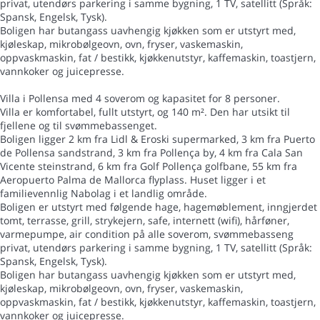
privat, utendørs parkering i samme bygning, 1 TV, satellitt (Språk:
Spansk, Engelsk, Tysk).
Boligen har butangass uavhengig kjøkken som er utstyrt med,
kjøleskap, mikrobølgeovn, ovn, fryser, vaskemaskin,
oppvaskmaskin, fat / bestikk, kjøkkenutstyr, kaffemaskin, toastjern,
vannkoker og juicepresse.
Villa i Pollensa med 4 soverom og kapasitet for 8 personer.
Villa er komfortabel, fullt utstyrt, og 140 m². Den har utsikt til
fjellene og til svømmebassenget.
Boligen ligger 2 km fra Lidl & Eroski supermarked, 3 km fra Puerto
de Pollensa sandstrand, 3 km fra Pollença by, 4 km fra Cala San
Vicente steinstrand, 6 km fra Golf Pollença golfbane, 55 km fra
Aeropuerto Palma de Mallorca flyplass. Huset ligger i et
familievennlig Nabolag i et landlig område.
Boligen er utstyrt med følgende hage, hagemøblement, inngjerdet
tomt, terrasse, grill, strykejern, safe, internett (wifi), hårføner,
varmepumpe, air condition på alle soverom, svømmebasseng
privat, utendørs parkering i samme bygning, 1 TV, satellitt (Språk:
Spansk, Engelsk, Tysk).
Boligen har butangass uavhengig kjøkken som er utstyrt med,
kjøleskap, mikrobølgeovn, ovn, fryser, vaskemaskin,
oppvaskmaskin, fat / bestikk, kjøkkenutstyr, kaffemaskin, toastjern,
vannkoker og juicepresse.