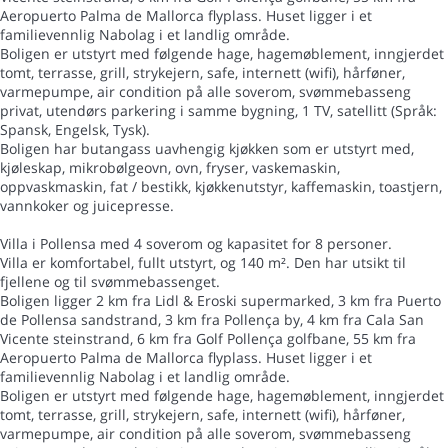
Aeropuerto Palma de Mallorca flyplass. Huset ligger i et
familievennlig Nabolag i et landlig område.
Boligen er utstyrt med følgende hage, hagemøblement, inngjerdet
tomt, terrasse, grill, strykejern, safe, internett (wifi), hårføner,
varmepumpe, air condition på alle soverom, svømmebasseng
privat, utendørs parkering i samme bygning, 1 TV, satellitt (Språk:
Spansk, Engelsk, Tysk).
Boligen har butangass uavhengig kjøkken som er utstyrt med,
kjøleskap, mikrobølgeovn, ovn, fryser, vaskemaskin,
oppvaskmaskin, fat / bestikk, kjøkkenutstyr, kaffemaskin, toastjern,
vannkoker og juicepresse.
Villa i Pollensa med 4 soverom og kapasitet for 8 personer.
Villa er komfortabel, fullt utstyrt, og 140 m². Den har utsikt til
fjellene og til svømmebassenget.
Boligen ligger 2 km fra Lidl & Eroski supermarked, 3 km fra Puerto
de Pollensa sandstrand, 3 km fra Pollença by, 4 km fra Cala San
Vicente steinstrand, 6 km fra Golf Pollença golfbane, 55 km fra
Aeropuerto Palma de Mallorca flyplass. Huset ligger i et
familievennlig Nabolag i et landlig område.
Boligen er utstyrt med følgende hage, hagemøblement, inngjerdet
tomt, terrasse, grill, strykejern, safe, internett (wifi), hårføner,
varmepumpe, air condition på alle soverom, svømmebasseng