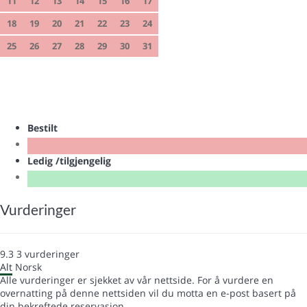
11
12
13
14
15
16
17
18
19
20
21
22
23
24
25
26
27
28
29
30
31
Bestilt
Ledig /tilgjengelig
Vurderinger
9.3
3
vurderinger
Alt
Norsk
Alle vurderinger er sjekket av vår nettside. For å vurdere en
overnatting på denne nettsiden vil du motta en e-post basert på
din bekreftede reservasjon.