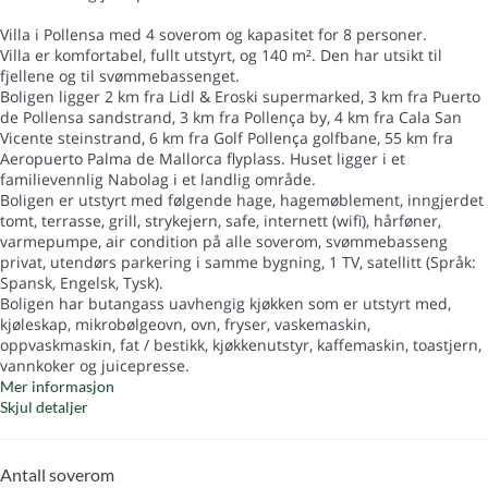
Villa i Pollensa med 4 soverom og kapasitet for 8 personer.
Villa er komfortabel, fullt utstyrt, og 140 m². Den har utsikt til
fjellene og til svømmebassenget.
Boligen ligger 2 km fra Lidl & Eroski supermarked, 3 km fra Puerto
de Pollensa sandstrand, 3 km fra Pollença by, 4 km fra Cala San
Vicente steinstrand, 6 km fra Golf Pollença golfbane, 55 km fra
Aeropuerto Palma de Mallorca flyplass. Huset ligger i et
familievennlig Nabolag i et landlig område.
Boligen er utstyrt med følgende hage, hagemøblement, inngjerdet
tomt, terrasse, grill, strykejern, safe, internett (wifi), hårføner,
varmepumpe, air condition på alle soverom, svømmebasseng
privat, utendørs parkering i samme bygning, 1 TV, satellitt (Språk:
Spansk, Engelsk, Tysk).
Boligen har butangass uavhengig kjøkken som er utstyrt med,
kjøleskap, mikrobølgeovn, ovn, fryser, vaskemaskin,
oppvaskmaskin, fat / bestikk, kjøkkenutstyr, kaffemaskin, toastjern,
vannkoker og juicepresse.
Mer informasjon
Skjul detaljer
Antall soverom