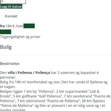
Legg til datoer
Kontakt
fra
184
€
/natt
Datoer
Datoer
Tilgjengelighet og priser
Bolig
Beskrivelse
Den
villa i Pollensa / Pollença
har 2 soverom og kapasitet 4
personer.
Bolig fra 140 m² komfortabel og stor, Den har utsikt til fjellene og
til hagen.
Boligen ligger 1 km by "Pollensa", 2 km supermarked "Lidl &
Eroski", 5 km golfbane "Golf Pollensa", 7 km sandstrand "Puerto de
Pollensa", 7 km steinstrand "Puerto de Pollensa", 58 km flyplass
"Palma de Mallorca" og Den er plassert i en et rolig sone og i et
landlig område.