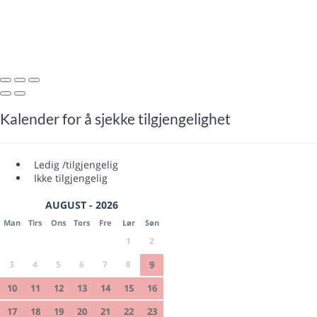
Kalender for å sjekke tilgjengelighet
Ledig /tilgjengelig
Ikke tilgjengelig
AUGUST - 2026
Man
Tirs
Ons
Tors
Fre
Lør
Søn
1
2
3
4
5
6
7
8
9
10
11
12
13
14
15
16
17
18
19
20
21
22
23