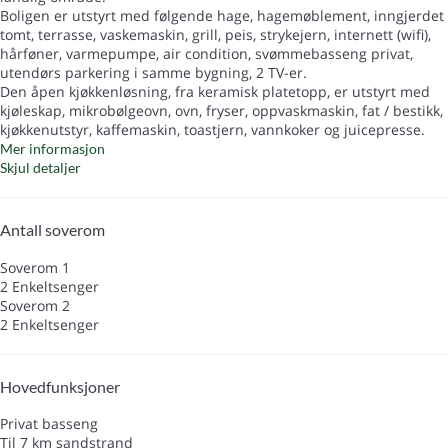
Boligen er utstyrt med følgende hage, hagemøblement, inngjerdet
tomt, terrasse, vaskemaskin, grill, peis, strykejern, internett (wifi),
hårføner, varmepumpe, air condition, svømmebasseng privat,
utendørs parkering i samme bygning, 2 TV-er.
Den åpen kjøkkenløsning, fra keramisk platetopp, er utstyrt med
kjøleskap, mikrobølgeovn, ovn, fryser, oppvaskmaskin, fat / bestikk,
kjøkkenutstyr, kaffemaskin, toastjern, vannkoker og juicepresse.
Mer informasjon
Skjul detaljer
Antall soverom
Soverom 1
2 Enkeltsenger
Soverom 2
2 Enkeltsenger
Hovedfunksjoner
Privat basseng
Til 7 km sandstrand