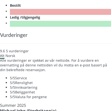
Bestilt
Ledig /tilgjengelig
Vurderinger
9.6
5
vurderinger
Alt
Norsk
Alle vurderinger er sjekket av vår nettside. For å vurdere en
overnatting på denne nettsiden vil du motta en e-post basert på
din bekreftede reservasjon.
5
/5
Service
5
/5
Renslighet
5
/5
Innkvartering
5
/5
Beliggenhet
5
/5
Valuta for pengene
Summer 2025
Michael John (Storbritannia)