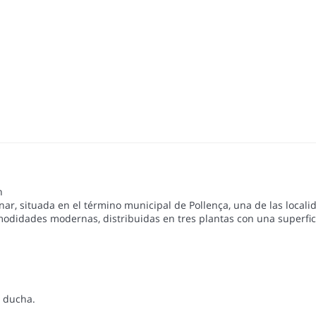
n
nar, situada en el término municipal de Pollença, una de las loca
modidades modernas, distribuidas en tres plantas con una superfici
n ducha.