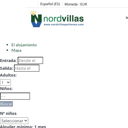
Español (ES)
Moneda :
EUR
I
El alojamiento
Mapa
Entrada:
Salida:
Adultos:
Niños:
Buscar
Nº niños
Alquiler mínimo: 1 mes