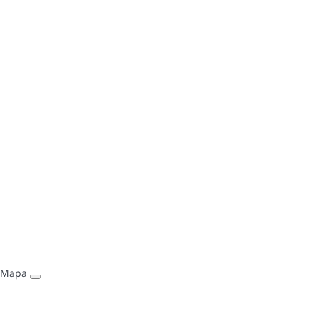
Playa de Muro
Mapa