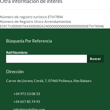
Otra información de interés
Número de registro turístico
ETV/7894
Número de Registro Único Arrendamientos
ESFCTU00000704300008262400000000000000000000ETV/78946
Búsqueda Por Referencia
Ref/Nombre:
Buscar
Dirección
Carrer de Llorenç Cerdà, 7, 07460 Pollença, Illes Balears
+34 971 53 08 33
+34 657 85 74 93
info@nordvillas.com