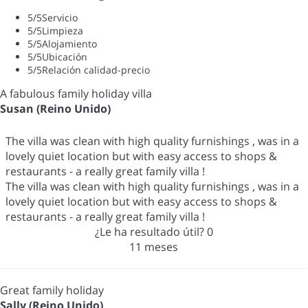
5
/5
Servicio
5
/5
Limpieza
5
/5
Alojamiento
5
/5
Ubicación
5
/5
Relación calidad-precio
A fabulous family holiday villa
Susan (Reino Unido)
The villa was clean with high quality furnishings , was in a
lovely quiet location but with easy access to shops &
restaurants - a really great family villa !
The villa was clean with high quality furnishings , was in a
lovely quiet location but with easy access to shops &
restaurants - a really great family villa !
¿Le ha resultado útil?
0
11 meses
Great family holiday
Sally (Reino Unido)