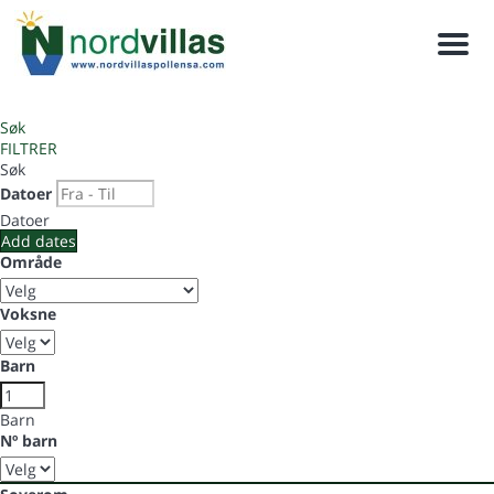
Meny
Søk
FILTRER
Søk
Datoer
Datoer
Add dates
Område
Voksne
Barn
Barn
Nº barn