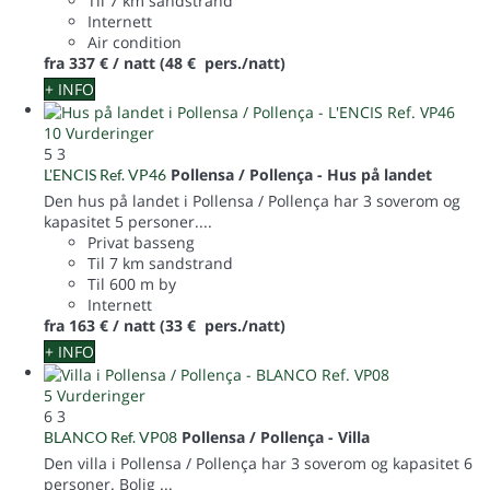
Til 7 km sandstrand
Internett
Air condition
fra
337 €
/ natt
(48 € pers./natt)
+ INFO
10 Vurderinger
5
3
Pollensa / Pollença -
Hus på landet
L'ENCIS Ref. VP46
Den hus på landet i Pollensa / Pollença har 3 soverom og
kapasitet 5 personer....
Privat basseng
Til 7 km sandstrand
Til 600 m by
Internett
fra
163 €
/ natt
(33 € pers./natt)
+ INFO
5 Vurderinger
6
3
Pollensa / Pollença -
Villa
BLANCO Ref. VP08
Den villa i Pollensa / Pollença har 3 soverom og kapasitet 6
personer. Bolig ...