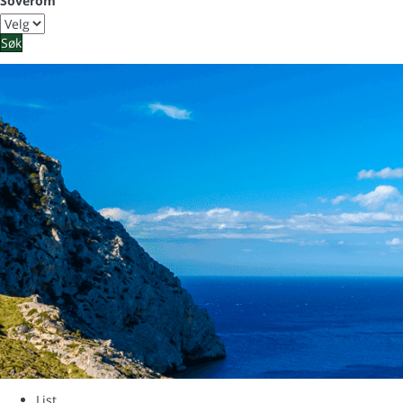
Soverom
Søk
List