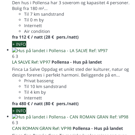
Den hus i Pollensa har 3 soverom og kapasitet 4 personer.
Bolig fra 180 m²...
Til 7 km sandstrand
Til 0 m by
Internett
Air condition
fra
112 €
/ natt
(28 € pers./natt)
+ INFO
6
3
Pollensa -
Hus på landet
LA SALVE Ref: VP97
Finca La Salve Oppdag et unikt sted der kulturer, natur og
design forenes i perfekt harmoni. Beliggende på en...
Privat basseng
Til 10 km sandstrand
Til 4 km by
Internett
fra
480 €
/ natt
(80 € pers./natt)
+ INFO
6
3
Pollensa -
Hus på landet
CAN ROMAN GRAN Ref: VP98