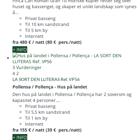
Finca Can Román Gran To moriske kupler reiser seg over
huset og bassenget, og skaper et unikt landskap som synes
å...
Privat basseng
Til 10 km sandstrand
Til 5 km by
Internett
fra
480 €
/ natt
(80 € pers./natt)
+ INFO
3 Vurderinger
4
2
LA SORT DEN LLITERAS Ref. VP56
Pollensa / Pollença -
Hus på landet
Den hus på landet i Pollensa / Pollença har 2 soverom og
kapasitet 4 personer....
Privat basseng
Til 5,5 km sandstrand
Til 1 km by
Internett
fra
155 €
/ natt
(39 € pers./natt)
+ INFO