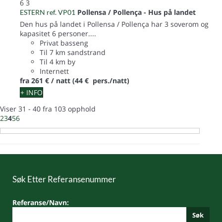
6
3
Pollensa / Pollença -
Hus på landet
ESTERN ref. VP01
Den hus på landet i Pollensa / Pollença har 3 soverom og
kapasitet 6 personer....
Privat basseng
Til 7 km sandstrand
Til 4 km by
Internett
fra
261 €
/ natt
(44 € pers./natt)
+ INFO
Viser 31 - 40 fra 103 opphold
2
3
4
5
6
Søk Etter Referansenummer
Referanse/Navn:
Søk