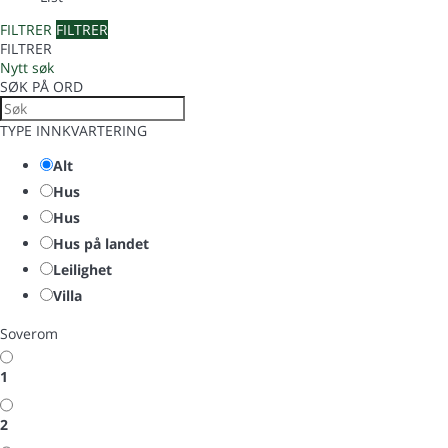
FILTRER
FILTRER
FILTRER
Nytt søk
SØK PÅ ORD
TYPE INNKVARTERING
Alt
Hus
Hus
Hus på landet
Leilighet
Villa
Soverom
1
2