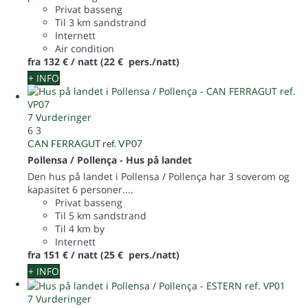
Privat basseng
Til 3 km sandstrand
Internett
Air condition
fra
132 €
/ natt
(22 € pers./natt)
+ INFO
7 Vurderinger
6
3
CAN FERRAGUT ref. VP07
Pollensa / Pollença -
Hus på landet
Den hus på landet i Pollensa / Pollença har 3 soverom og
kapasitet 6 personer....
Privat basseng
Til 5 km sandstrand
Til 4 km by
Internett
fra
151 €
/ natt
(25 € pers./natt)
+ INFO
7 Vurderinger