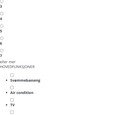
3
4
5
6
7
eller mer
HOVEDFUNKSJONER
Svømmebasseng
Air condition
TV