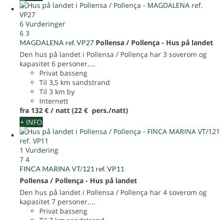
6 Vurderinger
6
3
Pollensa / Pollença -
Hus på landet
MAGDALENA ref. VP27
Den hus på landet i Pollensa / Pollença har 3 soverom og
kapasitet 6 personer....
Privat basseng
Til 3,5 km sandstrand
Til 3 km by
Internett
fra
132 €
/ natt
(22 € pers./natt)
+ INFO
1 Vurdering
7
4
FINCA MARINA VT/121 ref. VP11
Pollensa / Pollença -
Hus på landet
Den hus på landet i Pollensa / Pollença har 4 soverom og
kapasitet 7 personer....
Privat basseng